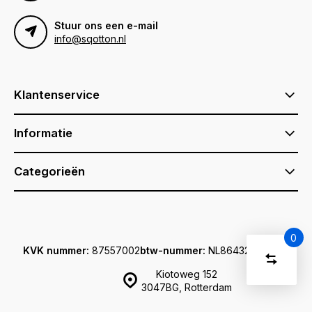
Stuur ons een e-mail
info@sqotton.nl
Klantenservice
Informatie
Categorieën
0
KVK nummer:
87557002
btw-nummer:
NL864329222B01
Vergelijk
Start
producte
Kiotoweg 152
U
Verwijder
3047BG, Rotterdam
heeft
alle
producten
vergelijki
geen