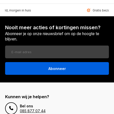
teld, morgen in huis
Gratis bezorgd
Nooit meer acties of kortingen missen?
Abonneer je op onze nieuwsbrief om op de hoogte te
blijven.
Abonneer
Kunnen wij je helpen?
Bel ons
085 877 07 44