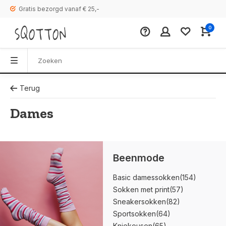
Gratis bezorgd vanaf € 25,-
0
Terug
Dames
Beenmode
Basic damessokken
(154)
Sokken met print
(57)
Sneakersokken
(82)
Sportsokken
(64)
Kniekousen
(65)