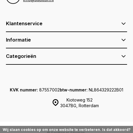
Klantenservice
Informatie
Categorieën
KVK nummer:
87557002
btw-nummer:
NL864329222B01
Kiotoweg 152
3047BG, Rotterdam
Wij slaan cookies op om onze website te verbeteren. Is dat akkoord?
© Sqotton.nl
Sitemap