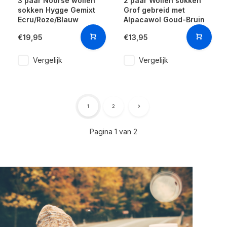
3 paar Noorse wollen
2 paar Wollen sokken
sokken Hygge Gemixt
Grof gebreid met
Ecru/Roze/Blauw
Alpacawol Goud-Bruin
€19,95
€13,95
Vergelijk
Vergelijk
1
2
Pagina 1 van 2