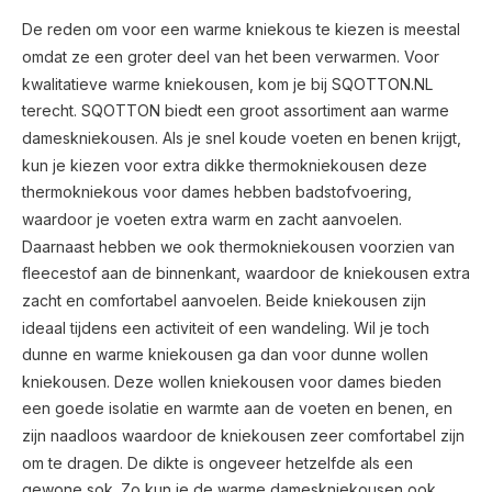
De reden om voor een warme kniekous te kiezen is meestal
omdat ze een groter deel van het been verwarmen. Voor
kwalitatieve warme kniekousen, kom je bij SQOTTON.NL
terecht. SQOTTON biedt een groot assortiment aan warme
dameskniekousen. Als je snel koude voeten en benen krijgt,
kun je kiezen voor extra dikke thermokniekousen deze
thermokniekous voor dames hebben badstofvoering,
waardoor je voeten extra warm en zacht aanvoelen.
Daarnaast hebben we ook thermokniekousen voorzien van
fleecestof aan de binnenkant, waardoor de kniekousen extra
zacht en comfortabel aanvoelen. Beide kniekousen zijn
ideaal tijdens een activiteit of een wandeling. Wil je toch
dunne en warme kniekousen ga dan voor dunne wollen
kniekousen. Deze wollen kniekousen voor dames bieden
een goede isolatie en warmte aan de voeten en benen, en
zijn naadloos waardoor de kniekousen zeer comfortabel zijn
om te dragen. De dikte is ongeveer hetzelfde als een
gewone sok. Zo kun je de warme dameskniekousen ook