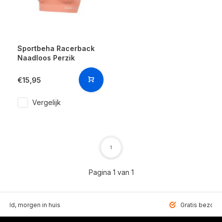
Sportbeha Racerback
Naadloos Perzik
€15,95
Vergelijk
1
Pagina 1 van 1
teld, morgen in huis
Gratis bezorgd