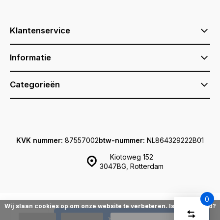
Klantenservice
Informatie
Categorieën
KVK nummer:
87557002
btw-nummer:
NL864329222B01
Kiotoweg 152
3047BG, Rotterdam
0
Wij slaan cookies op om onze website te verbeteren. Is dat akkoord?
Vergelijk
© Sqotton.nl
Sitemap
Start