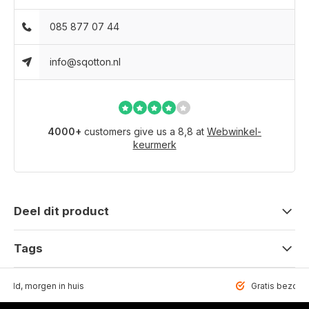
085 877 07 44
info@sqotton.nl
4000+
customers give us a 8,8 at
Webwinkel-
keurmerk
Deel dit product
Tags
teld, morgen in huis
Gratis bezorgd