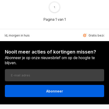
1
Pagina 1 van 1
teld, morgen in huis
Gratis bezorgd
Nooit meer acties of kortingen missen?
Abonneer je op onze nieuwsbrief om op de hoogte te
blijven.
Abonneer