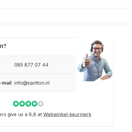
en?
085 877 07 44
-mail
info@sqotton.nl
rs give us a 8,8 at
Webwinkel-keurmerk