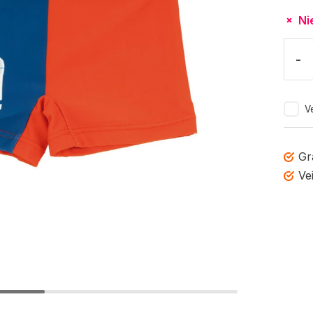
Ni
-
Ve
Gr
Ve