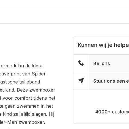
Kunnen wij je help
Bel ons
ermodel in de kleur
ave print van Spider-
Stuur ons een e
stische tailleband
het kind. Deze zwemboxer
t voor comfort tijdens het
 te gaan zwemmen in het
4000+
custome
d zal altijd slagen. Hij
Spider-Man zwemboxer.