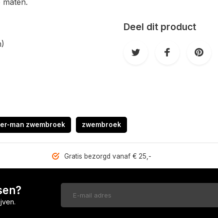
e maten.
Deel dit product
m)
der-man zwembroek
zwembroek
Gratis bezorgd vanaf € 25,-
sen?
jven.