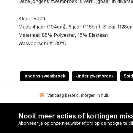
Deze jongens zwembroek is verkrijgbaar in divers
Kleur: Rood
Maat: 4 jaar (104cm), 6 jaar (116cm), 8 jaar (128c
Materiaal: 85% Polyester, 15% Elastaan
Wasvoorschrift: 30°C
jongens zwembroek
kinder zwembroek
Spi
Vandaag besteld, morgen in huis
Nooit meer acties of kortingen mis
Abonneer je op onze nieuwsbrief om op de hoogte te bli