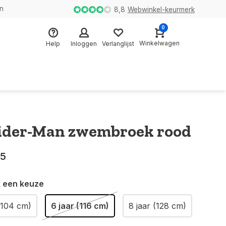
en
8,8
Webwinkel-keurmerk
0
Winkelwagen
Help
Inloggen
Verlanglijst
ider-Man zwembroek rood
95
 een keuze
(104 cm)
6 jaar (116 cm)
8 jaar (128 cm)