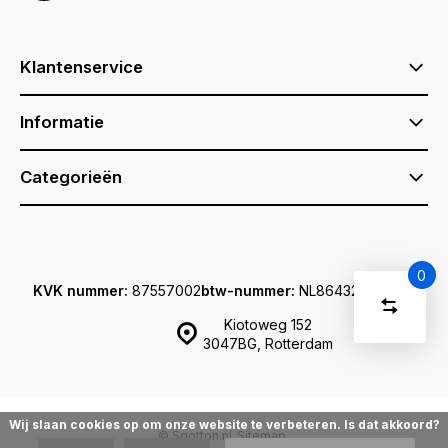
Klantenservice
Informatie
Categorieën
0
KVK nummer:
87557002
btw-nummer:
NL864329222B01
Vergelijk
Start
producte
Kiotoweg 152
U
3047BG, Rotterdam
Verwijder
heeft
alle
producten
vergelijki
geen
artikelen
in uw
Wij slaan cookies op om onze website te verbeteren. Is dat akkoord?
winkelwage
© Sqotton.nl
Sitemap