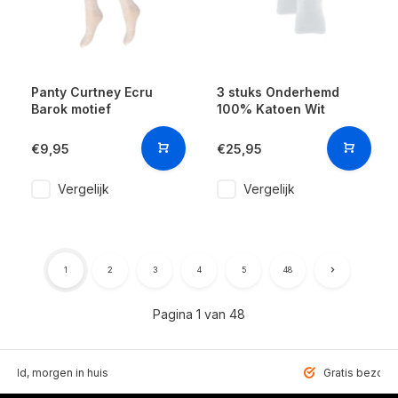
Panty Curtney Ecru
3 stuks Onderhemd
Barok motief
100% Katoen Wit
€9,95
€25,95
Vergelijk
Vergelijk
1
2
3
4
5
48
Pagina 1 van 48
teld, morgen in huis
Gratis bezorgd