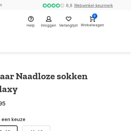
en
8,8
Webwinkel-keurmerk
0
Winkelwagen
Help
Inloggen
Verlanglijst
paar Naadloze sokken
laxy
95
 een keuze