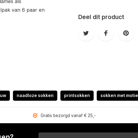
dames als
lpak van 6 paar en
Deel dit product
auw
naadloze sokken
printsokken
sokken met motie
Gratis bezorgd vanaf € 25,-
sen?