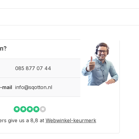
en?
085 877 07 44
-mail
info@sqotton.nl
rs give us a 8,8 at
Webwinkel-keurmerk