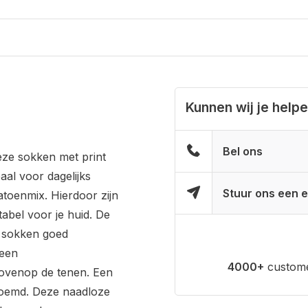
Kunnen wij je help
Bel ons
eze sokken met print
al voor dagelijks
Stuur ons een e
toenmix. Hierdoor zijn
abel voor je huid. De
 sokken goed
 een
4000+
custome
ovenop de tenen. Een
noemd. Deze naadloze