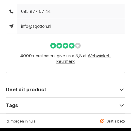
085 877 07 44
info@sqotton.nl
4000+
customers give us a 8,8 at
Webwinkel-
keurmerk
Deel dit product
Tags
teld, morgen in huis
Gratis bezorgd