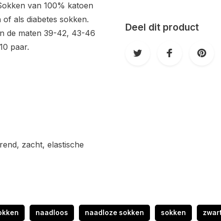
. Sokken van 100% katoen
 of als diabetes sokken.
Deel dit product
in de maten 39-42, 43-46
10 paar.
end, zacht, elastische
okken
naadloos
naadloze sokken
sokken
zwar