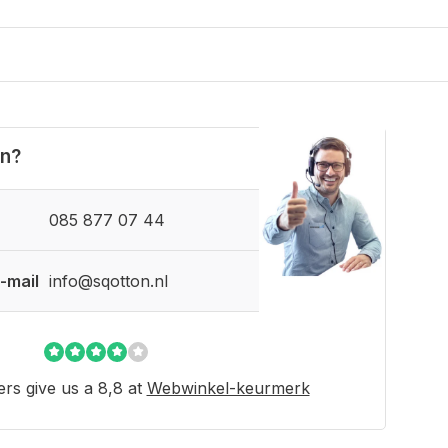
en?
085 877 07 44
-mail
info@sqotton.nl
rs give us a 8,8 at
Webwinkel-keurmerk