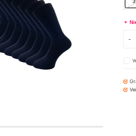
3
Ni
-
Ve
Gr
Ve