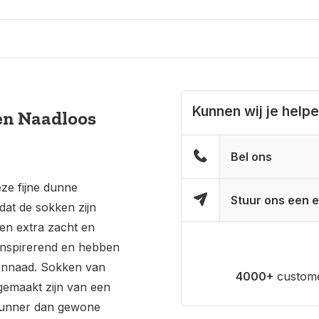
Kunnen wij je help
en Naadloos
Bel ons
ze fijne dunne
Stuur ons een e
at de sokken zijn
n extra zacht en
anspirerend en hebben
eennaad. Sokken van
4000+
custome
gemaakt zijn van een
dunner dan gewone