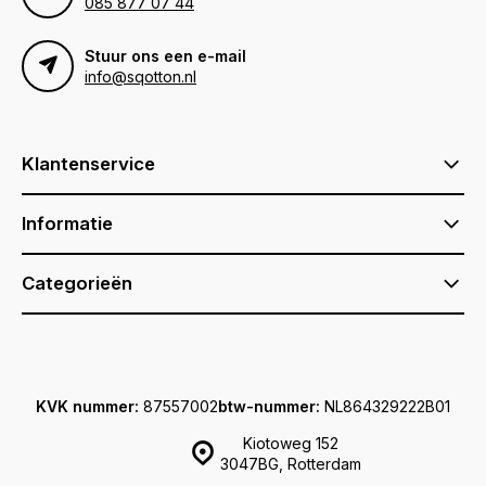
085 877 07 44
Stuur ons een e-mail
info@sqotton.nl
Klantenservice
Informatie
Categorieën
KVK nummer:
87557002
btw-nummer:
NL864329222B01
Kiotoweg 152
3047BG, Rotterdam