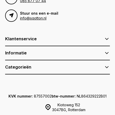
085 877 07 44
Stuur ons een e-mail
info@sqotton.nl
Klantenservice
Informatie
Categorieën
KVK nummer:
87557002
btw-nummer:
NL864329222B01
Kiotoweg 152
3047BG, Rotterdam