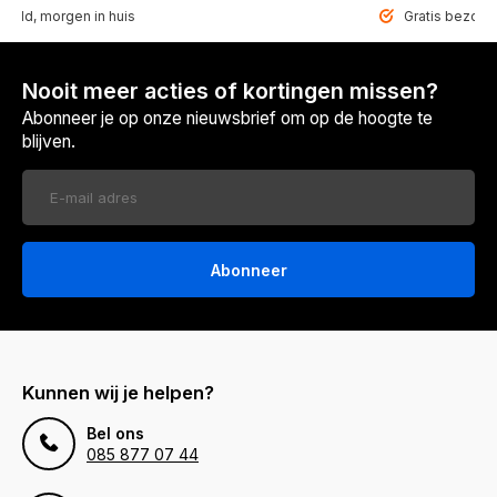
teld, morgen in huis
Gratis bezorgd
Nooit meer acties of kortingen missen?
Abonneer je op onze nieuwsbrief om op de hoogte te
blijven.
Abonneer
Kunnen wij je helpen?
Bel ons
085 877 07 44