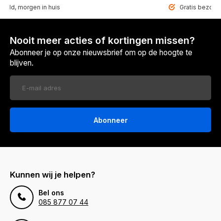
teld, morgen in huis
Gratis bezorgd
Nooit meer acties of kortingen missen?
Abonneer je op onze nieuwsbrief om op de hoogte te
blijven.
Abonneer
Kunnen wij je helpen?
Bel ons
085 877 07 44