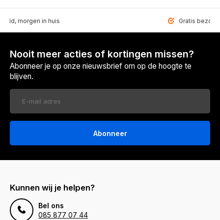
teld, morgen in huis
Gratis bezorgd
Nooit meer acties of kortingen missen?
Abonneer je op onze nieuwsbrief om op de hoogte te
blijven.
Abonneer
Kunnen wij je helpen?
Bel ons
085 877 07 44