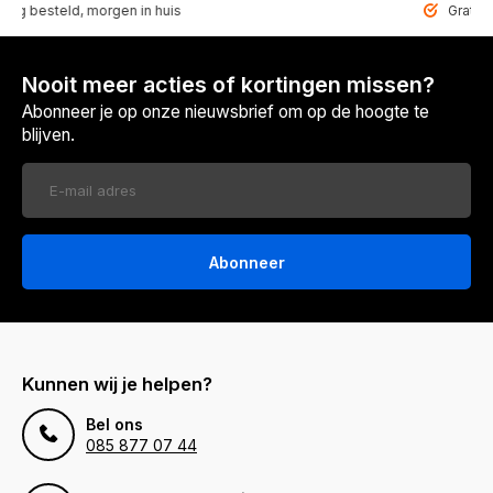
steld, morgen in huis
Gratis bezorg
Nooit meer acties of kortingen missen?
Abonneer je op onze nieuwsbrief om op de hoogte te
blijven.
Abonneer
Kunnen wij je helpen?
Bel ons
085 877 07 44