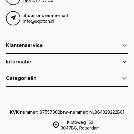
085 877 07 44
Stuur ons een e-mail
info@sqotton.nl
Klantenservice
Informatie
Categorieën
KVK nummer:
87557002
btw-nummer:
NL864329222B01
Kiotoweg 152
3047BG, Rotterdam