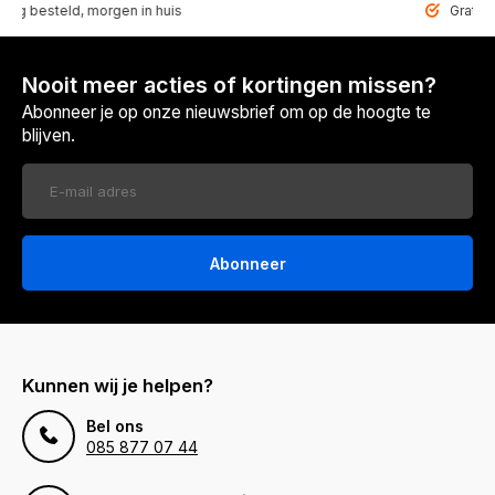
steld, morgen in huis
Gratis bezorg
Nooit meer acties of kortingen missen?
Abonneer je op onze nieuwsbrief om op de hoogte te
blijven.
Abonneer
Kunnen wij je helpen?
Bel ons
085 877 07 44