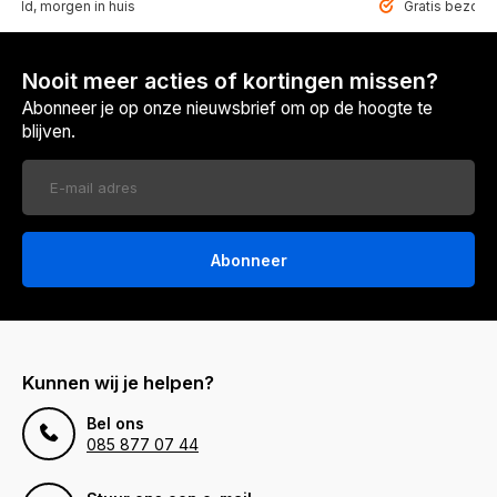
teld, morgen in huis
Gratis bezorgd
Nooit meer acties of kortingen missen?
Abonneer je op onze nieuwsbrief om op de hoogte te
blijven.
Abonneer
Kunnen wij je helpen?
Bel ons
085 877 07 44