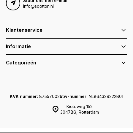
Stuur ons een e-mail
info@sqotton.nl
Klantenservice
Informatie
Categorieën
KVK nummer:
87557002
btw-nummer:
NL864329222B01
Kiotoweg 152
3047BG, Rotterdam