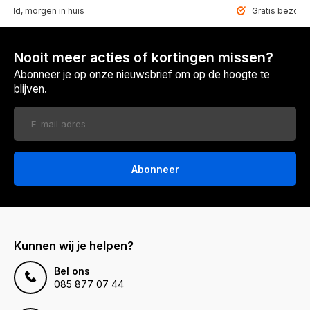
teld, morgen in huis
Gratis bezorgd
Nooit meer acties of kortingen missen?
Abonneer je op onze nieuwsbrief om op de hoogte te
blijven.
Abonneer
Kunnen wij je helpen?
Bel ons
085 877 07 44