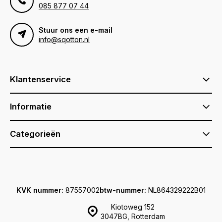
085 877 07 44
Stuur ons een e-mail
info@sqotton.nl
Klantenservice
Informatie
Categorieën
KVK nummer:
87557002
btw-nummer:
NL864329222B01
Kiotoweg 152
3047BG, Rotterdam