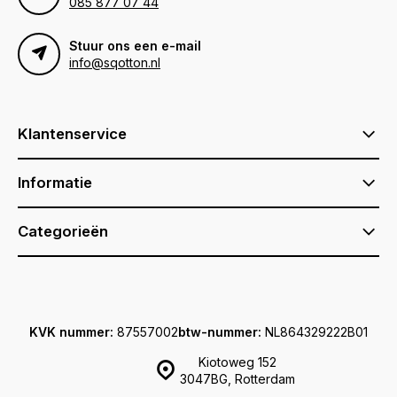
085 877 07 44
Stuur ons een e-mail
info@sqotton.nl
Klantenservice
Informatie
Categorieën
KVK nummer:
87557002
btw-nummer:
NL864329222B01
Kiotoweg 152
3047BG, Rotterdam