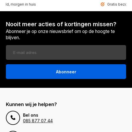
teld, morgen in huis
Gratis bezorgd
Nooit meer acties of kortingen missen?
Abonneer je op onze nieuwsbrief om op de hoogte te
blijven.
Abonneer
Kunnen wij je helpen?
Bel ons
085 877 07 44