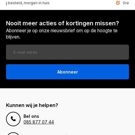
steld, morgen in huis
Gratis bezorg
Nooit meer acties of kortingen missen?
Abonneer je op onze nieuwsbrief om op de hoogte te
blijven.
Abonneer
Kunnen wij je helpen?
Bel ons
085 877 07 44