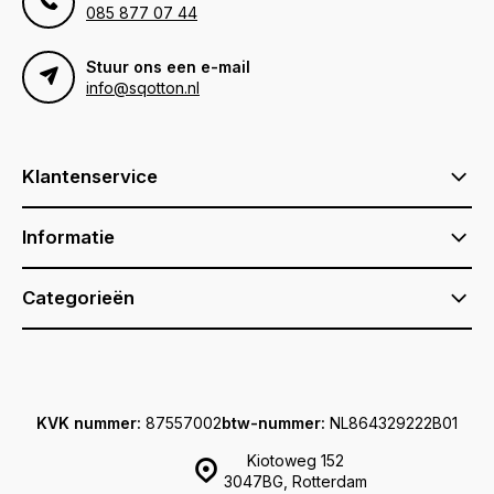
085 877 07 44
Stuur ons een e-mail
info@sqotton.nl
Klantenservice
Informatie
Categorieën
KVK nummer:
87557002
btw-nummer:
NL864329222B01
Kiotoweg 152
3047BG, Rotterdam