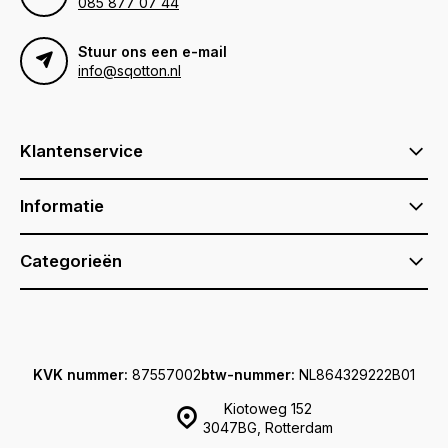
085 877 07 44
Stuur ons een e-mail
info@sqotton.nl
Klantenservice
Informatie
Categorieën
KVK nummer:
87557002
btw-nummer:
NL864329222B01
Kiotoweg 152
3047BG, Rotterdam