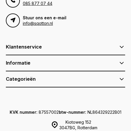
085 877 07 44
Stuur ons een e-mail
info@sqotton.nl
Klantenservice
Informatie
Categorieën
KVK nummer:
87557002
btw-nummer:
NL864329222B01
Kiotoweg 152
3047BG, Rotterdam