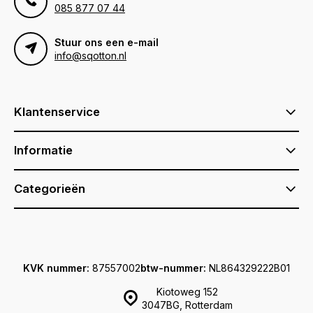
085 877 07 44
Stuur ons een e-mail
info@sqotton.nl
Klantenservice
Informatie
Categorieën
KVK nummer:
87557002
btw-nummer:
NL864329222B01
Kiotoweg 152
3047BG, Rotterdam