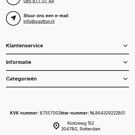
085 877 07 44
Stuur ons een e-mail
info@sqotton.nl
Klantenservice
Informatie
Categorieën
KVK nummer:
87557002
btw-nummer:
NL864329222B01
Kiotoweg 152
3047BG, Rotterdam