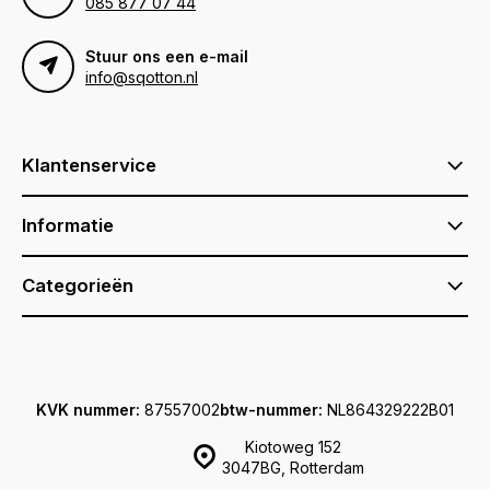
085 877 07 44
Stuur ons een e-mail
info@sqotton.nl
Klantenservice
Informatie
Categorieën
KVK nummer:
87557002
btw-nummer:
NL864329222B01
Kiotoweg 152
3047BG, Rotterdam