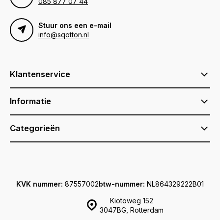
085 877 07 44
Stuur ons een e-mail
info@sqotton.nl
Klantenservice
Informatie
Categorieën
KVK nummer:
87557002
btw-nummer:
NL864329222B01
Kiotoweg 152
3047BG, Rotterdam