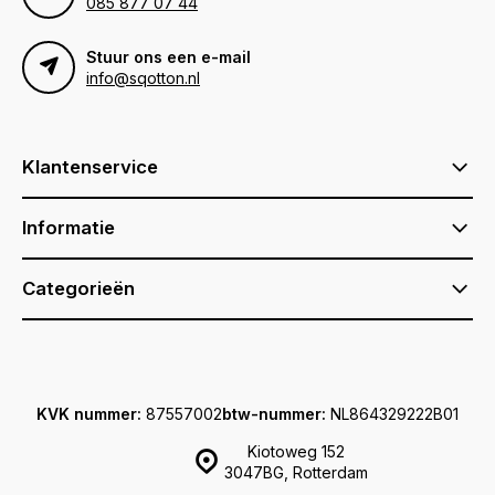
085 877 07 44
Stuur ons een e-mail
info@sqotton.nl
Klantenservice
Informatie
Categorieën
KVK nummer:
87557002
btw-nummer:
NL864329222B01
Kiotoweg 152
3047BG, Rotterdam