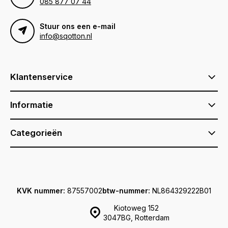
085 877 07 44
Stuur ons een e-mail
info@sqotton.nl
Klantenservice
Informatie
Categorieën
KVK nummer:
87557002
btw-nummer:
NL864329222B01
Kiotoweg 152
3047BG, Rotterdam