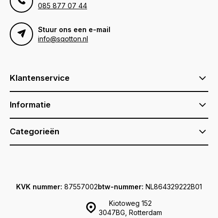
085 877 07 44
Stuur ons een e-mail
info@sqotton.nl
Klantenservice
Informatie
Categorieën
KVK nummer:
87557002
btw-nummer:
NL864329222B01
Kiotoweg 152
3047BG, Rotterdam