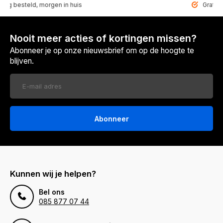
steld, morgen in huis
Gratis bezor
Nooit meer acties of kortingen missen?
Abonneer je op onze nieuwsbrief om op de hoogte te
blijven.
Abonneer
Kunnen wij je helpen?
Bel ons
085 877 07 44