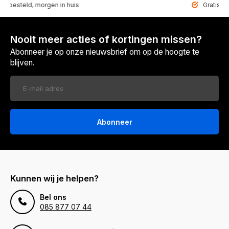
teld, morgen in huis
Gratis bezorgd
Nooit meer acties of kortingen missen?
Abonneer je op onze nieuwsbrief om op de hoogte te
blijven.
Abonneer
Kunnen wij je helpen?
Bel ons
085 877 07 44