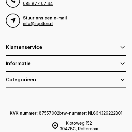
085 877 07 44
Stuur ons een e-mail
info@sqotton.nl
Klantenservice
Informatie
Categorieën
KVK nummer:
87557002
btw-nummer:
NL864329222B01
Kiotoweg 152
3047BG, Rotterdam