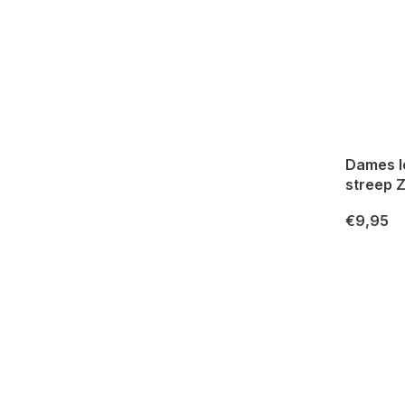
Dames l
streep 
€9,95