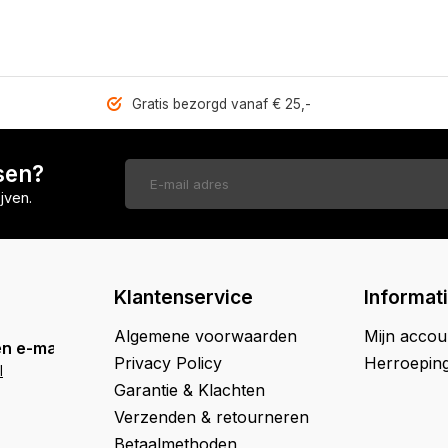
Gratis bezorgd vanaf € 25,-
sen?
jven.
Klantenservice
Informat
Algemene voorwaarden
Mijn accou
n e-mail
Privacy Policy
Herroepin
l
Garantie & Klachten
Verzenden & retourneren
Betaalmethoden