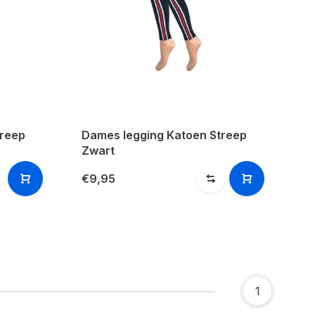
treep
Dames legging Katoen Streep
Zwart
€9,95
1