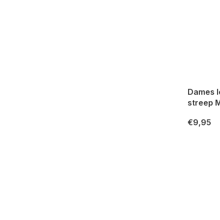
Dames l
streep 
€9,95