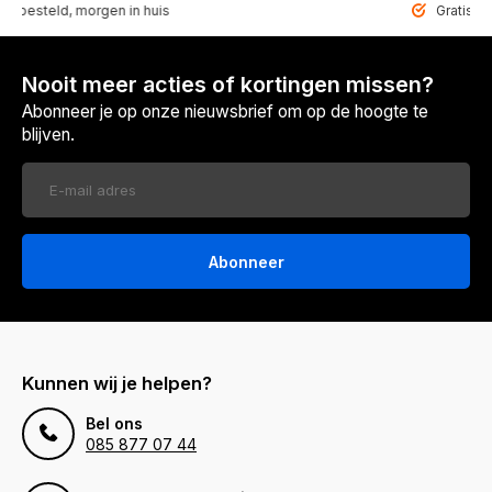
teld, morgen in huis
Gratis bezorgd
Nooit meer acties of kortingen missen?
Abonneer je op onze nieuwsbrief om op de hoogte te
blijven.
Abonneer
Kunnen wij je helpen?
Bel ons
085 877 07 44