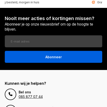
steld, morgen in huis
Gratis bezorg
Nooit meer acties of kortingen missen?
Abonneer je op onze nieuwsbrief om op de hoogte te
blijven.
Abonneer
Kunnen wij je helpen?
Bel ons
085 877 07 44