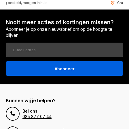
steld, morgen in huis
Gratis bezorg
Nooit meer acties of kortingen missen?
Abonneer je op onze nieuwsbrief om op de hoogte te
blijven.
Abonneer
Kunnen wij je helpen?
Bel ons
085 877 07 44