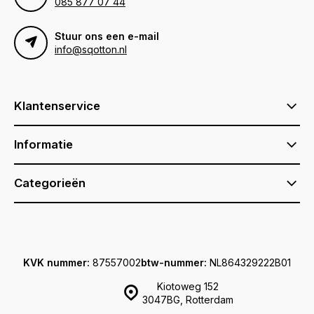
085 877 07 44
Stuur ons een e-mail
info@sqotton.nl
Klantenservice
Informatie
Categorieën
KVK nummer:
87557002
btw-nummer:
NL864329222B01
Kiotoweg 152
3047BG, Rotterdam