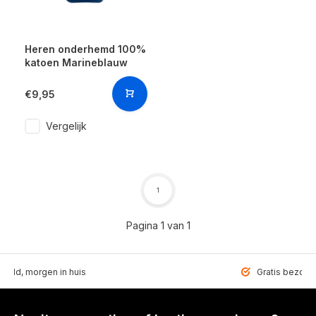
Heren onderhemd 100%
katoen Marineblauw
€9,95
Vergelijk
1
Pagina 1 van 1
teld, morgen in huis
Gratis bezorgd