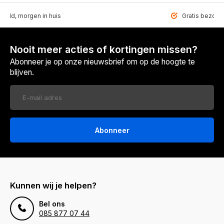
teld, morgen in huis
Gratis bezorgd
Nooit meer acties of kortingen missen?
Abonneer je op onze nieuwsbrief om op de hoogte te
blijven.
Abonneer
Kunnen wij je helpen?
Bel ons
085 877 07 44