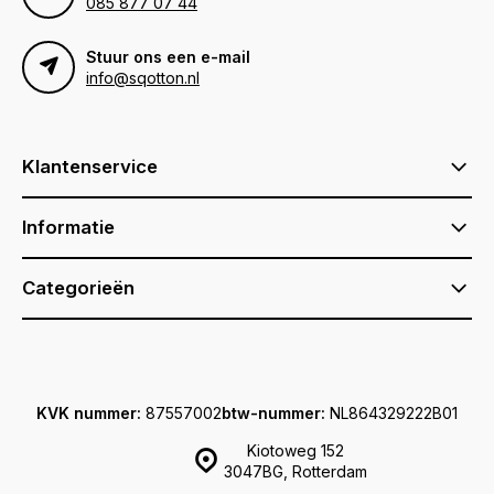
085 877 07 44
Stuur ons een e-mail
info@sqotton.nl
Klantenservice
Informatie
Categorieën
KVK nummer:
87557002
btw-nummer:
NL864329222B01
Kiotoweg 152
3047BG, Rotterdam