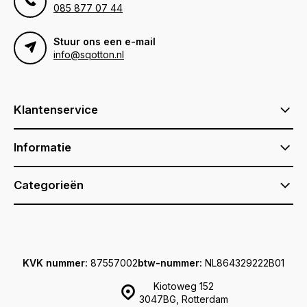
085 877 07 44
Stuur ons een e-mail
info@sqotton.nl
Klantenservice
Informatie
Categorieën
KVK nummer:
87557002
btw-nummer:
NL864329222B01
Kiotoweg 152
3047BG, Rotterdam