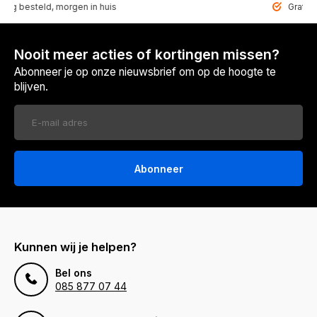
steld, morgen in huis
Gratis bezor
Nooit meer acties of kortingen missen?
Abonneer je op onze nieuwsbrief om op de hoogte te
blijven.
Abonneer
Kunnen wij je helpen?
Bel ons
085 877 07 44