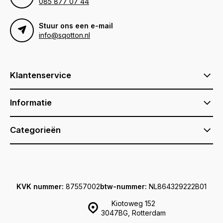
085 877 07 44
Stuur ons een e-mail
info@sqotton.nl
Klantenservice
Informatie
Categorieën
KVK nummer:
87557002
btw-nummer:
NL864329222B01
Kiotoweg 152
3047BG, Rotterdam