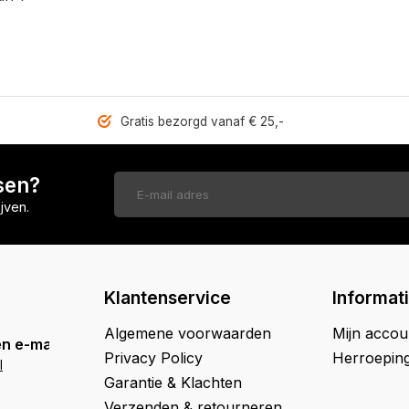
Gratis bezorgd vanaf € 25,-
sen?
jven.
Klantenservice
Informat
Algemene voorwaarden
Mijn accou
n e-mail
Privacy Policy
Herroepin
l
Garantie & Klachten
Verzenden & retourneren